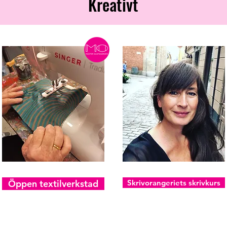
Kreativt
Öppen textilverkstad
Skrivorangeriets skrivkurs