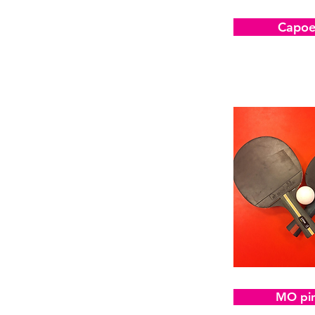
Capoe
MO pin