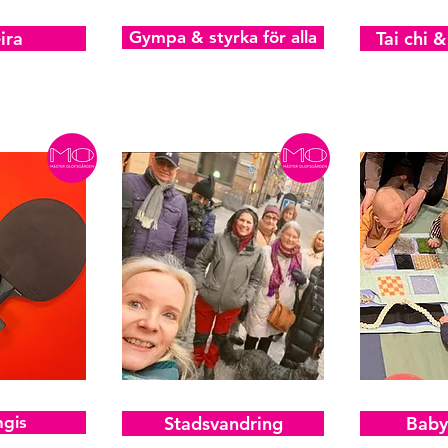
ira
Gympa & styrka för alla
Tai chi 
gis
Stadsvandring
Baby