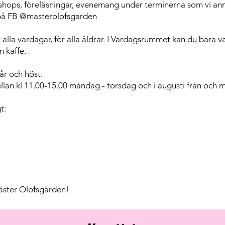
shops, föreläsningar, evenemang under terminerna som vi a
 på FB
@
masterolofsgarden
alla vardagar, för alla åldrar. I Vardagsrummet kan du bara var
en kaffe.
år och höst.
ellan kl 11.00-15.00 måndag - torsdag och i augusti från och m
gt:
ster Olofsgården!