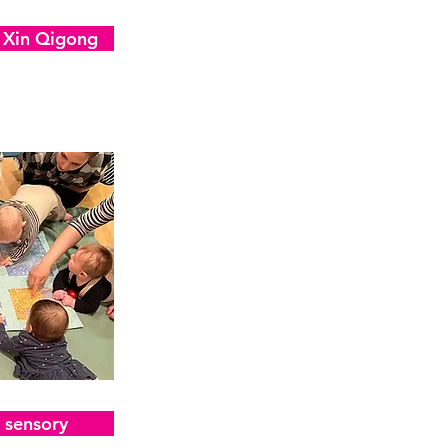
& Xin Qigong
 sensory