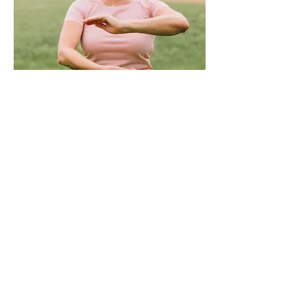
Stort tack till alla Mäster
Olofsgårdens bidragsgivare
Gamla stans Rotaryklubb, Gålöstiftelsen, Göran
Lagervall stiftelse, Helene Petrés Stiftelse,
Konung Oscar II och Drottnings Sophias
Guldbröllopsminne, Kronprinsessan Margaretas
Minnesfond, John och Johanna Håkanssons
Minne, Mäster Olofsgårdens Bidragsfond,
Stiftelsen Mäster Olofsgårdens hemgård,
Stockholms Domkyrkoförsamling, Stockholms
Domkyrkoförsamling, Stockholms
Kulturförvaltning, Stockholms Äldreförvaltning,
Sällskapet Makarna Malmqvists Minne,