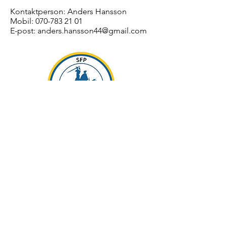
Kontaktperson: Anders Hansson
Mobil:
070-783 21 01
E-post:
anders.hansson44@gmail.com
Stort tack till alla Mäster
Olofsgårdens bidragsgivare
Gamla stans Rotaryklubb, Gålöstiftelsen, Göran
Lagervall stiftelse, Helene Petrés Stiftelse,
Konung Oscar II och Drottnings Sophias
Guldbröllopsminne, Kronprinsessan Margaretas
Minnesfond, John och Johanna Håkanssons
Minne, Mäster Olofsgårdens Bidragsfond,