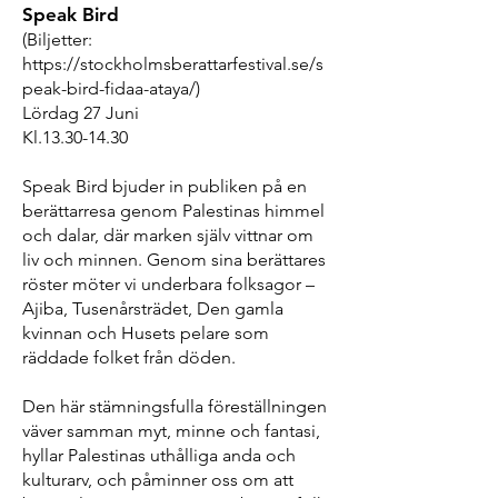
Speak Bird
(Biljetter:
https://stockholmsberattarfestival.se/s
peak-bird-fidaa-ataya/)
Lördag 27 Juni
Kl.13.30-14.30
Speak Bird bjuder in publiken på en
berättarresa genom Palestinas himmel
och dalar, där marken själv vittnar om
liv och minnen. Genom sina berättares
röster möter vi underbara folksagor –
Ajiba, Tusenårsträdet, Den gamla
kvinnan och Husets pelare som
räddade folket från döden.
Den här stämningsfulla föreställningen
väver samman myt, minne och fantasi,
hyllar Palestinas uthålliga anda och
kulturarv, och påminner oss om att