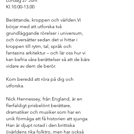
Lördag 27 Juni
Kl.10.00-13.00
Berättande, kroppen och världen.Vi
börjar med att utforska två
grundläggande rörelser i universum,
och översätter sedan det vi hittar i
kroppen till rytm, tal, språk och
fantasins arkitektur – och lär oss hur vi
kan befria våra berättelser så att de bärs
vidare av dem de berör.
Kom beredd att röra på dig och
utforska.
Nick Hennessey, från England, är en
flerfaldigt prisbelönt berättare,
dramatiker och musiker som har en
unik förmåga att få historien att sjunga.
Han är djupt rotad i den brittiska
övärldens rika folktro, men har också