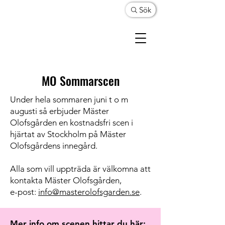
Sök
MO Sommarscen
Under hela sommaren juni t o m
augusti så erbjuder Mäster
Olofsgården en kostnadsfri scen i
hjärtat av Stockholm på Mäster
Olofsgårdens innegård.
Alla som vill uppträda är välkomna att
kontakta Mäster Olofsgården,
e-post:
info@masterolofsgarden.se
.
Mer info om scenen hittar du här: