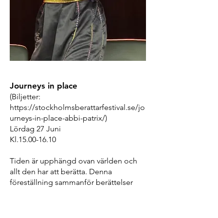
Journeys in place
(Biljetter:
https://stockholmsberattarfestival.se/jo
urneys-in-place-abbi-patrix/)
Lördag 27 Juni
Kl.15.00-16.10
Tiden är upphängd ovan världen och
allt den har att berätta. Denna
föreställning sammanför berättelser
som samlats in av berättaren under ett
helt liv på resande fot. Sagor, legender,
myter, anekdoter och intima minnen